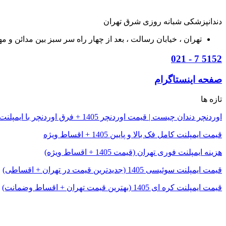
دندانپزشکی شبانه روزی شرق تهران
تهران ، خيابان رسالت ، بعد از چهار راه سر سبز بين مدائن و مهر ، 
5152 7 - 021
صفحه اینستاگرام
تازه ها
اوردنچر دندان چیست | قیمت اوردنچر 1405 + فرق اوردنچر با ایمپلنت
قیمت ایمپلنت کامل فک بالا و پایین 1405 + اقساط ویژه
هزینه ایمپلنت فوری تهران (قیمت 1405 + اقساط ویژه)
قیمت ایمپلنت سوئیسی 1405 (جدیدترین قیمت در تهران + اقساطی)
قیمت ایمپلنت کره ای 1405 (بهترین قیمت تهران + اقساط وضمانت)
© تمامی حقوق این وبسایت (drshafiei.com) محفوظ و متعلق به (مرکز ایمپلنت شرق تهران) می باشد.
بهینه سازی و سئو
MrMj Seo