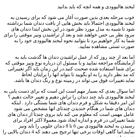
لبخند هالیوودی و همه انچه که باید بدانید
خوب مرحله بعدی بدین صورت آغاز می شود که برای رسیدن به
لبخند هالیوودی احتمالا باید بخش هایی از بافت دندان شما برداشته
شود تا شبیه به مدل مورد نظر شود.در این بخش ابتدا دندان های
مرود نظر بی حس خواهند شد و بعد از تراشیدن ونیر موقتی را برای
شما به کار خواهیم برد تا بتوانید نحوه لبخند هالیوودی خود را به
صورت تستی مشاهده نمایید.
اما بعد از چند روز که از عمل تراشیدن دندان ها گذشت باید به
آزمایشگاه مراجعه نمایید و با مسئول ان درباره نوع ونیز موقتی که
برای شما استفاده شده صحبت کنید.در این زمان باید اگر تغییراتی
که مد نظر دارید را به او بگویید تا بتواند انها را برایتان لحاظ
نماید.تغییرات فوق می تواند در زمینه نوع و رنگ دندان ها باشد.
اما سوال بعدی که بسیار مهم است این است که برای دست یابی به
لبخند هالیوودی باید چند دندان را تراش دهیم و تغییر حالت دهیم.؟
این امر دقیقا به شکل و فرم دندان های شما بستگی دارد . اینکه
دندان های شما در هنگام خندیدن چندتای انها مشخص می شود
عامل مهمی است که معلوم می کند باید بروی چندتا از دندان های
شما تغییراتی در فرم و اندازه ایجاد شود.معمولا اکثر افراد برای
رسیدن به لبخند هالیوودی بین 6 تا 8 دندان جلویی را باید ونیز
نمایند.اما گاهی اوقات برخی تنها ترجیح می دهند که 4 دندان بالایی را