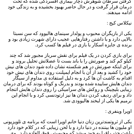
گرفتن سرطان شوهرش دچار بیماری افسردگی شده که تحت
درمان قرار گرفت و در حال حاضر بهبود بخشیده و به زندگی خود
ادامه میدهند.
نیکلاس کیج :
یکی از بازیگران محبوب و پولدار سینمای هالیوود که سن نسبتا
بالایی دارد و با داشتن رفتارهایی عجیب دارای شهرت زیادی بود و
برنده ی جایزه اسکار با بازی در فیلم ها کسب کرد.
برای بازی کردن در یک فیلم برای نقش سرباز مجبور شد که چند
کیلو کم کند و صورتش را با باند بست تا عضلاتش تحلیل بروند و
برای اینکه صورتش در هم شکسته نشان داده شود دندان های نیش
خود را کشید و بعد از آن با انجام ایمپلنت روی دندان های نیش خود
اقدام به کاشت آن ها کرد و به دلیل استفاده ی مداوم از سیگار
دندان هایش ساییده شده بودند و بدرنگ و کوتاه بودند که برای درمان
زیبایی بلیچینگ و روکش های سرامیکی را روی دندان هایش اتنجام
داد و برای ردیف کردن دندان ها نیز ارتودنسی کرد و با انجام این
ترمیم ها یکی از لبخند هالیوودی شد.
اوپرا وینفری :
یکی از ثروتمندترین زنان دنیا خانم اوپرا است که برنامه ی تلویزیونی
او ملیون ها بیننده در دنیا دارد و با لحن زیبایی که در کلام خود دارد
باعث جذب افرا به خود میشد که محبوبیتی فوق العاده دارد . وی