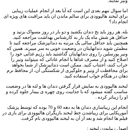
ونیز نمایند.
اما سوال مهم بعدی این است که آیا بعد از انجام عملیات زیبایی
برای لبخند هالیوودی برای سالم ماندن ان باید مراقبت های ویژه ای
انجام داد؟
بله. هر روز باید نخ دندان بکشید و دو بار در روز مسواک بزنید و
حداقل هر شش ماه یک بار به کارشناس بهداشت مراجعه کنید.
همچنین باید حداقل سالی یک مرتبه به دندانپزشک مراجعه کنید تا
مطمئن شوید دندانهایتان در وضعیت خوبی به سر میبرند. همین که
ونیر پورسلین را روی دندانهایتان گذاشتید باید رژیم غذایی خود را
اصلاح کنید و از مصرف غذاها یا انجام عاداتی که میتوانند ونیر را
خراب کنند، اجتناب کنید. ممکن است دندانپزشک از شما بخواهد
برای محافظت از ونیر و جلوگیری از شکستگی آن، از محافظ نرم
دهان در هنگام خواب استفاده کنید.
لبخند هالیوودی به نمایش قرار گرفتن دندان ها و لثه ها در وضعیت
مناسب گفته میشود که با جذابیت روی چهره ی بیمار جلوه کرده و
او را زیباتر کرده .
انجام این زیباسازی دندان ها به دهه 60 و 70 بوده که توسط پزشک
آموریکایی برای زیباشدن خط لبخند بازیگران هالیوودی برای بازی در
فیلم ها انجام شد و بعد از آن به لبخند هالیوودی نام گرفت.
اصول زیبابودن لبخند :