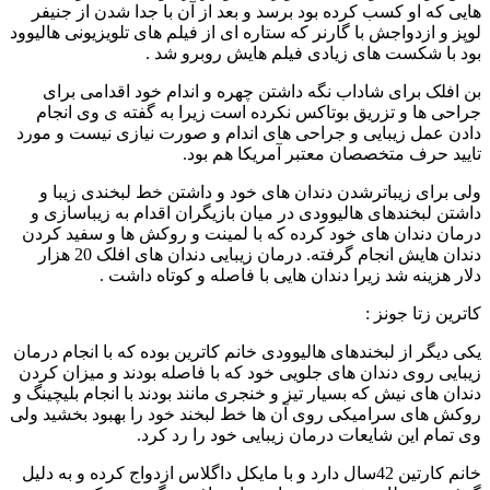
هایی که او کسب کرده بود برسد و بعد از آن با جدا شدن از جنیفر
لوپز و ازدواجش با گارنر که ستاره ای از فیلم های تلویزیونی هالیوود
بود با شکست های زیادی فیلم هایش روبرو شد .
بن افلک برای شاداب نگه داشتن چهره و اندام خود اقدامی برای
جراحی ها و تزریق بوتاکس نکرده است زیرا به گفته ی وی انجام
دادن عمل زیبایی و جراحی های اندام و صورت نیازی نیست و مورد
تایید حرف متخصصان معتبر آمریکا هم بود.
ولی برای زیباترشدن دندان های خود و داشتن خط لبخندی زیبا و
داشتن لبخندهای هالیوودی در میان بازیگران اقدام به زیباسازی و
درمان دندان های خود کرده که با لمینت و روکش ها و سفید کردن
دندان هایش انجام گرفته. درمان زیبایی دندان های افلک 20 هزار
دلار هزینه شد زیرا دندان هایی با فاصله و کوتاه داشت .
کاترین زتا جونز :
یکی دیگر از لبخندهای هالیوودی خانم کاترین بوده که با انجام درمان
زیبایی روی دندان های جلویی خود که با فاصله بودند و میزان کردن
دندان های نیش که بسیار تیز و خنجری مانند بودند با انجام بلیچینگ و
روکش های سرامیکی روی آن ها خط لبخند خود را بهبود بخشید ولی
وی تمام این شایعات درمان زیبایی خود را رد کرد.
خانم کارتین 42سال دارد و با مایکل داگلاس ازدواج کرده و به دلیل