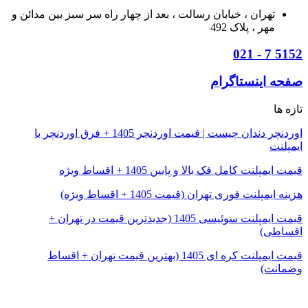
تهران ، خيابان رسالت ، بعد از چهار راه سر سبز بين مدائن و
مهر ، پلاک 492
5152 7 - 021
صفحه اینستاگرام
تازه ها
اوردنچر دندان چیست | قیمت اوردنچر 1405 + فرق اوردنچر با
ایمپلنت
قیمت ایمپلنت کامل فک بالا و پایین 1405 + اقساط ویژه
هزینه ایمپلنت فوری تهران (قیمت 1405 + اقساط ویژه)
قیمت ایمپلنت سوئیسی 1405 (جدیدترین قیمت در تهران +
اقساطی)
قیمت ایمپلنت کره ای 1405 (بهترین قیمت تهران + اقساط
وضمانت)
© تمامی حقوق این وبسایت (drshafiei.com) محفوظ و متعلق به
(مرکز ایمپلنت شرق تهران) می باشد.