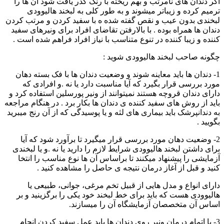
اگر دندان های نامرتب و بهم ریخته با رنگ کدر یافت شود آن ها را
ترمیم کرده و زیباتر میشوند و به طور کلی به لبخند هالیوودی
لبخندی بدون عیب و نقص گفته شده ه با سفید کردن و مرتب کردن
دندان ها همراه بوده . با بالارفتن تقاضای افراد برای ونیرهای سفید
کننده و زیبا کننده در تنوع متناسب با نیاز افراد فراهم شده است .
چگونه صاحب لبخند هالیوودی شوید :
1- دندان ها باید معاینه شوند و وضعیت دندان ها با فک بسته دهان
مورد بررسی قرار بگیرد که آیا مناسبت دارد یا نه .و افرادی که
دارای دندان قروچه هستند نمیتوانند از ونیر پورسلین استفاده کرد و
باید از روش های سفید کننده ی دندان ها بکار برد . در هنگام مراجعه
به دندانپرشک باید بیماری های لثه و یا پوسیدگی که از آن رنج میبرید
بگویید .
2- وضعیت دهان مورد بررسی قرار میگیرد تا برآورد شود که آیا
برای داشتن لبخند هالیوودی شرایط لازم را دارید یا نه .و یا لبخندی
آزمایشی را پیشنهاد میکنند تا براساس آن ها نوع مناسب را انتخا
کنید و قبل از آغاز درمان نتیجه ی حاصل را مشاهده کنید .
دارای انواع و مدل هایی از قبیل تخم مرغی، جوانی، طبیعی یا
هالیوودی هست که باید برای خط لبخند خود یکی را برگزینید و بر
اساس آن متخصصان آزمایشگاه آن را میسازند.
3- با اتمام درمان ونیر روی دندان ها باید عمل سفید کردن انجام