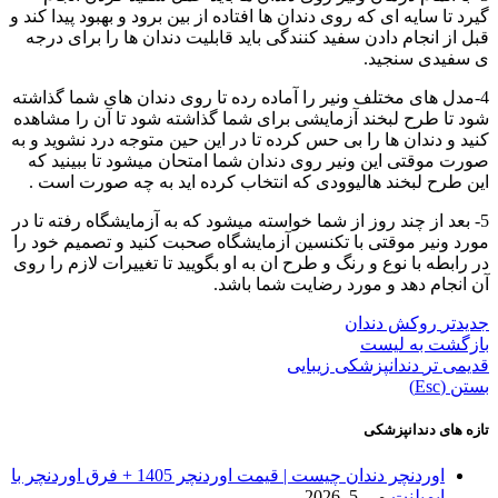
گیرد تا سایه ای که روی دندان ها افتاده از بین برود و بهبود پیدا کند و
قبل از انجام دادن سفید کنندگی باید قابلیت دندان ها را برای درجه
ی سفیدی سنجید.
4-مدل های مختلف ونیر را آماده رده تا روی دندان های شما گذاشته
شود تا طرح لبخند آزمایشی برای شما گذاشته شود تا آن را مشاهده
کنید و دندان ها را بی حس کرده تا در این حین متوجه درد نشوید و به
صورت موقتی این ونیر روی دندان شما امتحان میشود تا ببینید که
این طرح لبخند هالیوودی که انتخاب کرده اید به چه صورت است .
5- بعد از چند روز از شما خواسته میشود که به آزمایشگاه رفته تا در
مورد ونیر موقتی با تکنسین آزمایشگاه صحبت کنید و تصمیم خود را
در رابطه با نوع و رنگ و طرح ان به او بگویید تا تغییرات لازم را روی
آن انجام دهد و مورد رضایت شما باشد.
جدیدتر
روکش دندان
بازگشت به لیست
قدیمی تر
دندانپزشکی زیبایی
بستن (Esc)
تازه های دندانپزشکی
اوردنچر دندان چیست | قیمت اوردنچر 1405 + فرق اوردنچر با
ایمپلنت
می 5, 2026