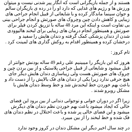
هستند و از جمله بازیگرانی است که انگار پیر شدنی نیست و میتوان
ورزش ها و رژیم های غذایی که دارد او را در رده ی بازیگران سالم
و جوان سینما ماندگار کرده و با شایعاتی از قبیل انجام جراحی های
زیبایی و کاهش دادن چین وچروک های صورتش و انجام جراحی بینی
بی تفاوت است و اینکه این مرد 48 ساله با تزریق کردن فیلر برای
صورتش و همینطور انجام درمان های زیبایی برای لبخند هالیوودی
شدن از دندان پزشکی کمک گرفته و دندان هایش را سفید و
درخشان کرده و همینطور اقدام به روکش گذاری های لمینت کرد .
تام کروز :
هروز که این بازیگر را میبینیم علی رغم 49 ساله بودنش جوانتر از
قبل میشود و شایعاتی از قبیل جراحی پلاستیک و از بین بردن چین و
چروک های صورتش هست ولی زیباسازی دندان هایش دیگر جای
هیچ حرفی ندارد زیرا یکی از دندان های فک بالایش را از دست داد و
باعث بهم خوردن خط لبخندش شد و خط وسط دندان هایش با
مشکل روبرو شدند .
زیرا اگر در دوران جوانی و نوجوانی دندانی از بین برود این فضای
خالی که ایجاد میشود باعث بهم خوردن نظم دندان های دیگرش
میشود و این فضای خالی پر شده و باعث اختلال در نظم دندان های
فک شده و خط لبخند را از بین میبرد.
در چند سال اخیر دیگر این مشکل دندان در کروز وجود ندارد