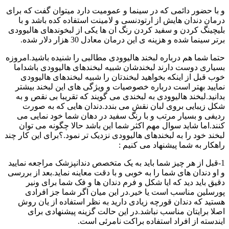
و با حضور دائمی که در سینما و عمومیت دارد میتوان گفت که برای
درمان دندان هایش از ارتودنسی و لامینت استفاده کده باشد و با
بلیچینگ کردن و سفید کردن رنگ ان ها یکی از لبخوندهای هالیوودی
برتر سینما شده و هزینه ی این درمان معادل 30 هزار دلار شده.
حتما شما هم درباره لبخند هالیوودی مطالبی را شنیده باشید.امروزه
بسیاری دوست دارند لبخندشان شبیه لبخندهای هالیوودی باشداما
خوب قبل از اینکه بخواهید لبخندتان را شبیه لبخندهای هالیوودی
نمایید بهتر است درباره خصوصیات و ویژگی های این لبخند بیشتر
بدانید.لبخند هالیوودی به لبخندی می گویند که تقریبا بی نقص و به
شکل زیبایی بروی لبان نقش می بندد.دندان هایی که به صورت
ردیفی و بسیار مرتب و با رنگ سفید در دهان شما خود نمایی می
کنند.اما شاید سوال مهم اکثر شما این باشد حالا چگونه می توان
لبخند خود را به لبخندهای هالیوودی نزدیک تر نمود.؟برای این کار چند
راهکار به شما پیشنهاد می کنیم :
1-قبل از هر چیز شما باید به یک متخصص دندانپزشک مراجعه نمایید
و او دندان های شما را به خوبی و با دقت معاینه نماید.بعد از بررسی
دقیق باید دید که ایا شکل و فرم دندان ها و فک شما برای ونیر
پورسلین مناسب است یا خیر.در این میان اگر شما جز افرادی
هستید که دندان قورچه زیادی دارید به نظر استفاده از یان روش
اصلا برایتان مناسب نباشد.در این حالت گزینه پیشنهادی برای
ایندسته از افراد استفاده براکت نامرئی است.