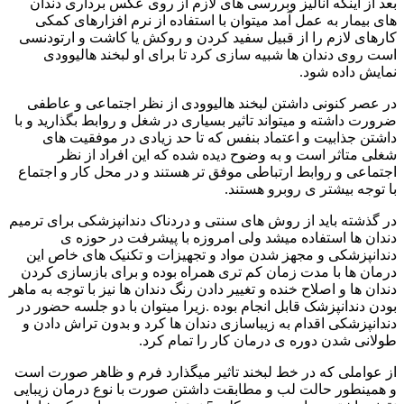
بعد از اینکه آنالیز وبررسی های لازم از روی عکس برداری دندان
های بیمار به عمل آمد میتوان با استفاده از نرم افزارهای کمکی
کارهای لازم را از قبیل سفید کردن و روکش یا کاشت و ارتودنسی
است روی دندان ها شبیه سازی کرد تا برای او لبخند هالیوودی
نمایش داده شود.
در عصر کنونی داشتن لبخند هالیوودی از نظر اجتماعی و عاطفی
ضرورت داشته و میتواند تاثیر بسیاری در شغل و روابط بگذارید و با
داشتن جذابیت و اعتماد بنفس که تا حد زیادی در موفقیت های
شغلی متاثر است و به وضوح دیده شده که این افراد از نظر
اجتماعی و روابط ارتباطی موفق تر هستند و در محل کار و اجتماع
با توجه بیشتر ی روبرو هستند.
در گذشته باید از روش های سنتی و دردناک دندانپزشکی برای ترمیم
دندان ها استفاده میشد ولی امروزه با پیشرفت در حوزه ی
دندانپزشکی و مجهز شدن مواد و تجهیزات و تکنیک های خاص این
درمان ها با مدت زمان کم تری همراه بوده و برای بازسازی کردن
دندان ها و اصلاح خنده و تغییر دادن رنگ دندان ها نیز با توجه به ماهر
بودن دندانپزشک قابل انجام بوده .زیرا میتوان با دو جلسه حضور در
دندانپزشکی اقدام به زیباسازی دندان ها کرد و بدون تراش دادن و
طولانی شدن دوره ی درمان کار را تمام کرد.
از عواملی که در خط لبخند تاثیر میگذارد فرم و ظاهر صورت است
و همینطور حالت لب و مطابقت داشتن صورت با نوع درمان زیبایی