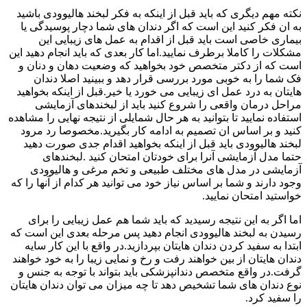
نکته مهم دیگری که باید قبل از اینکه به فکر لبخند هالیوودی باشید
به ان فکر کنید این است که اگر دندان های شما دچار پوسیدگی یا
بیماری خاصی است باید قبل از اقدام به عمل های زیبایی این
مشکلات را کاملا برطرف نمایید.اما کار بعدی که باید انجام دهید این
است که از دکتر متخصص خود بخواهید که وضعیت دهان و دنان و
فک شما را به خوبی مورد بررسی قرار دهد و ببینید اصلا دندان
هایتان به درد عمل ای زیبایی می خورد یا خیر.قبل از اینکه بخواهید
مراحل درمان واقعی را شروع کنید باید از لبخندهای آزمایشی
استفاده نمایید تا بتوانید به هر حال شمایلی از نتیجه نهایی را مشاهده
کنید و بر اساس ان تصمیم به ادامه کار بگیرید.مخصوصا رد مرود
لبخند هالیوودی باید قبل از اینکه بخواهید اقدام جدی صورت دهید
حتما مدل آزمایشی آنرا برای خودتان امتحان کنید .لبخندهای
آزمایشی در مدل های مختلف طبیعی و تخم مرغی و هالیوودی
وجود دارند و شما بر اساس نیاز خود می توانید هر کدام از آنها را که
خواستید امتحان نمایید.
اما اگر به این نتیجه رسیدید که باید شما هم عمل زیبایی را برای
رسیدن به لبخند هالیوودی انجام دهید پس مرحله بعدی این است که
ابتدا به سفید کردن دندان هایتان بپردازید.در واقع با این کار سایه
دندان هایتان از بین خواهند رفت و رخ و نمایی زیبا را به خود خواهند
گرفت.در واقع متخصص دندانپزشکی باید بتواند با توجه به جنس و
نوع دندان های شما تشخیص دهد تا چه میزان می توان دندان هایتان
را سفید کرد.