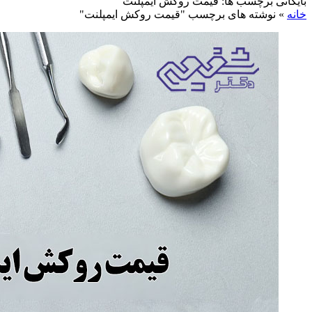
بایگانی برچسب ها: قیمت روکش ایمپلنت
خانه
»
نوشته های برچسب "قیمت روکش ایمپلنت"