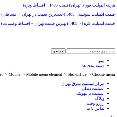
هزینه ایمپلنت فوری تهران (قیمت 1405 + اقساط ویژه)
قیمت ایمپلنت سوئیسی 1405 (جدیدترین قیمت در تهران + اقساطی)
قیمت ایمپلنت کره ای 1405 (بهترین قیمت تهران + اقساط وضمانت)
© تمامی حقوق این وبسایت (drshafiei.com) محفوظ و متعلق به (مرکز ایمپلنت شرق تهران) می باشد.
بهینه سازی و سئو
MrMj Seo
جستجو
منو
دسته بندی ها
lder -> Mobile -> Mobile menu element -> Show/Hide -> Choose menu
مرکز ایمپلنت شرق تهران
ایمپلنت دندان
ایمپلنت با بیهوشی
وبلاگ
رزرو وقت
تماس با ما