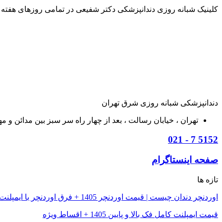
کلینیک شبانه روزی دندانپزشکی دکتر شفیعی در تمامی روزهای هفته از ساعت 8 صبح تا 12 شب خدمت 
دندانپزشکی شبانه روزی شرق تهران
تهران ، خيابان رسالت ، بعد از چهار راه سر سبز بين مدائن و مهر ، 
5152 7 - 021
صفحه اینستاگرام
تازه ها
اوردنچر دندان چیست | قیمت اوردنچر 1405 + فرق اوردنچر با ایمپلنت
قیمت ایمپلنت کامل فک بالا و پایین 1405 + اقساط ویژه